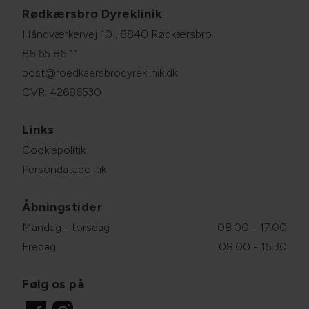
Rødkærsbro Dyreklinik
Håndværkervej 10 , 8840 Rødkærsbro
86 65 86 11
post@roedkaersbrodyreklinik.dk
CVR: 42686530
Links
Cookiepolitik
Persondatapolitik
Åbningstider
Mandag - torsdag
08.00 - 17.00
Fredag
08.00 - 15.30
Følg os på