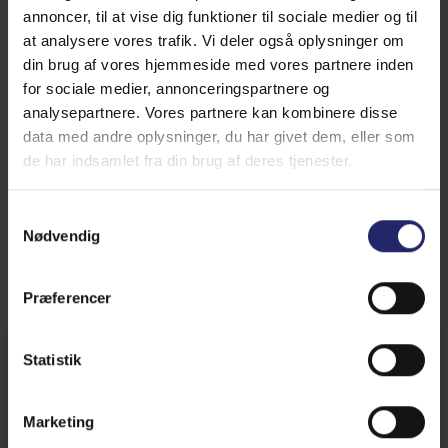
270 kr. rabat på sterilisation
annoncer, til at vise dig funktioner til sociale medier og til
90 kr. rabat på kastration
at analysere vores trafik. Vi deler også oplysninger om
Gratis øretatovering ifbm. anden narkose
din brug af vores hjemmeside med vores partnere inden
10% på forsikring hos Dyrekassen Danmark
for sociale medier, annonceringspartnere og
analysepartnere. Vores partnere kan kombinere disse
Selvfølgelig fortsat fri:
data med andre oplysninger, du har givet dem, eller som
Fodervejledning
de har indsamlet fra din brug af deres tjenester.
Vægtkontrol
Tandtjek
Samtykkevalg
Nødvendig
Aftalen kan ikke kombineres med andre rabatter eller tilbud.
Ovennævnte aftale gælder kun på Rødkærsbro og Karup
Dyreklinik og kun i den normale åbningstid.
Præferencer
VetPlan® Basis
Statistik
Marketing
Pris pr. måned kun