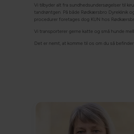
Vi tilbyder alt fra sundhedsundersøgelser til k
tandrøntgen. På både Rødkærsbro Dyreklinik og 
procedurer foretages dog KUN hos Rødkærsbro Dy
Vi transporterer gerne katte og små hunde melle
Det er nemt, at komme til os om du så befinder d