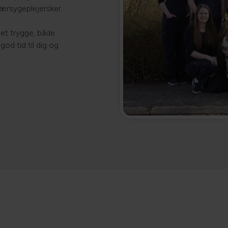
ærsygeplejersker.
det trygge, både
god tid til dig og