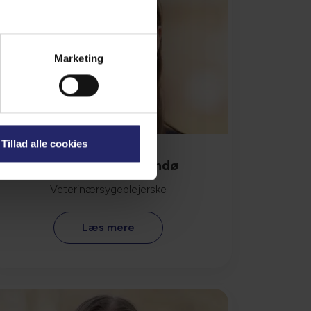
Marketing
Tillad alle cookies
Nadja Hardam Gandø
Veterinærsygeplejerske
Læs mere