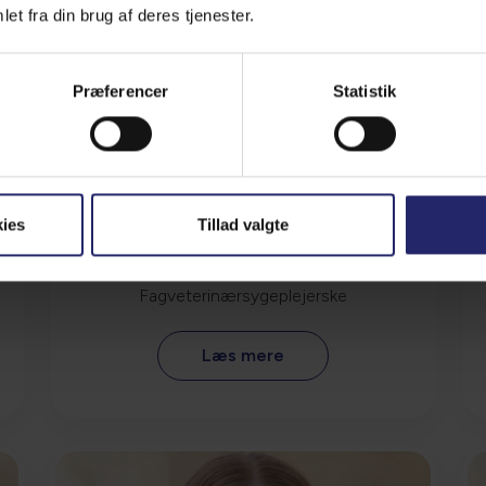
et fra din brug af deres tjenester.
Præferencer
Statistik
ies
Tillad valgte
Britta Friis Knudsen
Fagveterinærsygeplejerske
Læs mere