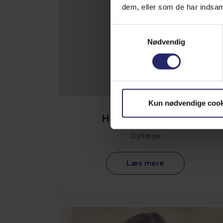
dem, eller som de har indsaml
Samtykkevalg
Nødvendig
Kun nødvendige cook
Helle Watson Kjær
Dyrlæge
Læs mere