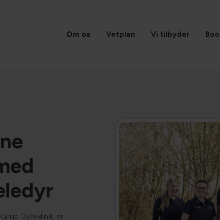
Om os
Vetplan
Vi tilbyder
Boo
rne
 med
kæledyr
arup Dyreklinik, er