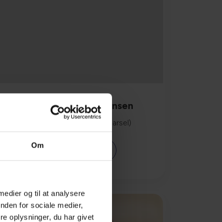
Astrid Ravn Christensen
Dyrlæge (I øjeblikket på barsel)
Om
Læs mere
 medier og til at analysere
nden for sociale medier,
e oplysninger, du har givet